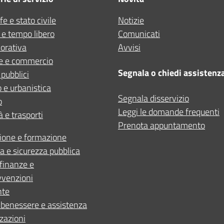
e e stato civile
Notizie
Altro
 e tempo libero
Comunicati
vorativa
Avvisi
e e commercio
Segnala o chiedi assistenz
 pubblici
 e urbanistica
Segnala disservizio
o
Leggi le domande frequenti
à e trasporti
Prenota appuntamento
ione e formazione
ia e sicurezza pubblica
, finanze e
vvenzioni
nte
 benessere e assistenza
zazioni