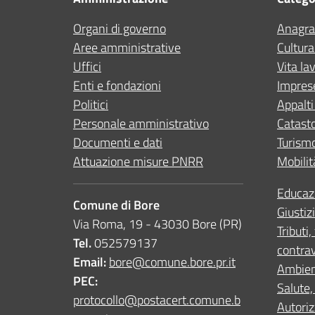
Organi di governo
Anagraf
Aree amministrative
Cultura
Uffici
Vita la
Enti e fondazioni
Impres
Politici
Appalti
Personale amministrativo
Catasto
Documenti e dati
Turism
Attuazione misure PNRR
Mobilit
Educaz
Comune di Bore
Giustiz
Via Roma, 19 - 43030 Bore (PR)
Tributi
Tel.
052579137
contra
Email:
bore@comune.bore.pr.it
Ambie
PEC:
Salute,
protocollo@postacert.comune.b
Autoriz